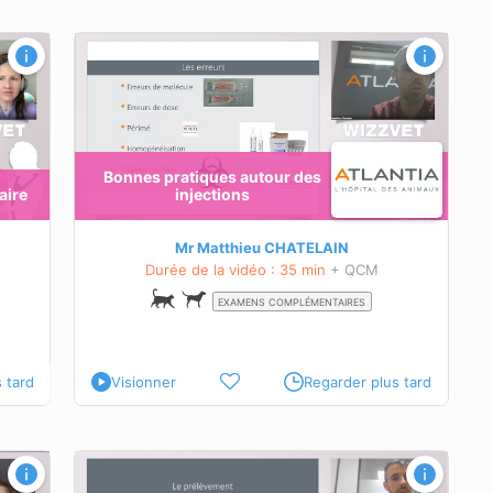
ns
Bonnes pratiques autour des
aire
injections
Mr Matthieu CHATELAIN
Durée de la vidéo : 35 min
+ QCM
EXAMENS COMPLÉMENTAIRES
 tard
Visionner
Regarder plus tard
stion