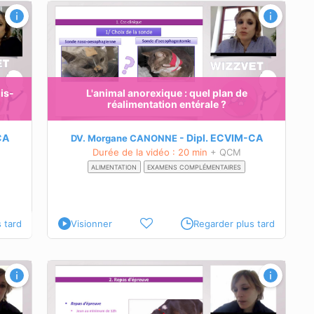
té chez
le chat
ois-
L'animal anorexique : quel plan de
réalimentation entérale ?
CA
Dipl.
ECVIM-CA
DV. Morgane CANONNE
Durée de la vidéo : 20 min
+ QCM
ALIMENTATION
EXAMENS COMPLÉMENTAIRES
 tard
Visionner
Regarder plus tard
onction