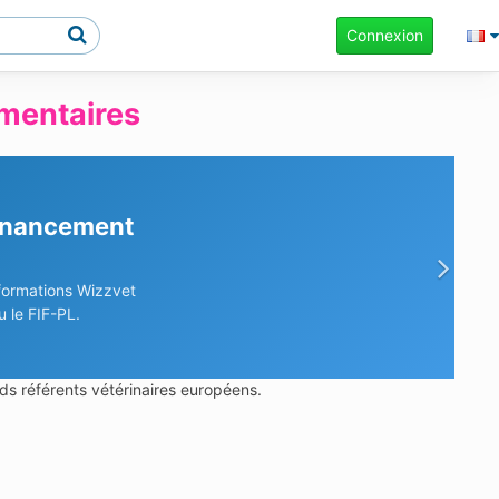
Connexion
mentaires
rches ?
prise en charge.
Sui
ds référents vétérinaires européens.