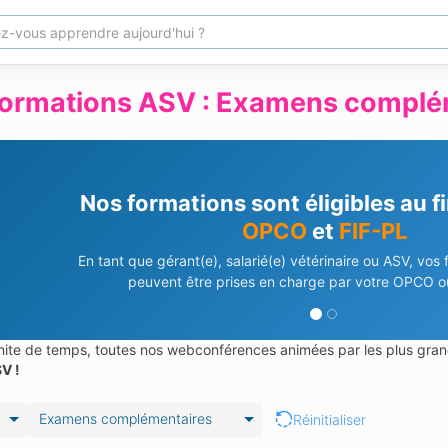
formations ASV : Examens complé
Besoin d'aide pour vos déma
Notre équipe vous accompagne dans vos demandes de 
En savoir plus
Contactez-nous
limite de temps, toutes nos webconférences animées par les plus gran
V !
Examens complémentaires
Réinitialiser