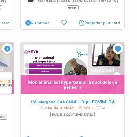
ION
AIDE EN CONSULTATION
EXAMENS COMPLÉMENTAIRES
S
SOINS
 tard
Visionner
Regarder plus tard
is-je
rtérielle
pression
Mon animal est hypertendu : à quoi dois-je
penser ?
ession
elle chez
Dipl.
ECVIM-CA
DV. Morgane CANONNE
s de la
Durée de la vidéo : 15 min
+ QCM
EXAMENS COMPLÉMENTAIRES
nsion
IRES
poser les
 charge