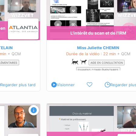
OBJECTIFS PÉDAGOGIQUES
n et de l'IRM
Comprendre les analyses
ette formation
urinaires
Eviter les erreurs de pre
 en
analytique
L'intérêt du scan et de l'IRM
En savoir plus sur cette formation
TELAIN
Miss Juliette CHEMIN
 min
+ QCM
Durée de la vidéo : 22 min
+ QCM
ÉMENTAIRES
AIDE EN CONSULTATION
EXAMENS COMPLÉMENTAIRES
Regarder plus tard
Visionner
Regarder plus
our de la gestion
Principe de base de l’interprétation d
ins
OBJECTIFS PÉDAGOGIQUES
Connaître les objectifs passés
et actuel de l’examen
e
électrocardiographique.