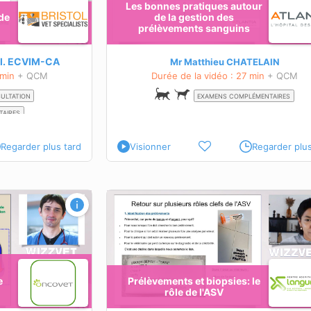
Les bonnes pratiques autour
Connaître les principes de
 de
de la gestion des
l’interprétation d’un ECG.
prélèvements sanguins
Savoir reconnaître un examen ECG anorma
ette formation
En savoir plus sur cette formation
l.
ECVIM-CA
Mr Matthieu CHATELAIN
 min
+ QCM
Durée de la vidéo : 27 min
+ QCM
SULTATION
EXAMENS COMPLÉMENTAIRES
TAIRES
Regarder plus tard
Visionner
Regarder plus
 le rôle de l'ASV
Les tests à disposition pour reconnaî
affection oculaire et les prévenir
OBJECTIFS PÉDAGOGIQUES
Comprendre l’intérêt, la mise en
oeuvre et l’interprétation des
différents tests
e
Prélèvements et biopsies: le
rélèvements sont
complémentaires à l’examen
rôle de l'ASV
ophtalmologique.
ôle de l'ASV autour de