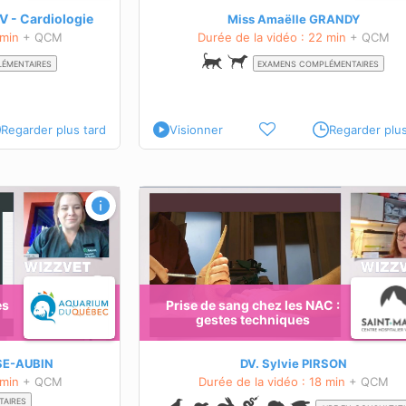
En savoir plus sur cette formation
 - Cardiologie
Miss Amaëlle GRANDY
ilité de l'ASV sur la
 min
+ QCM
Durée de la vidéo : 22 min
+ QCM
analyses biologiques est
ÉMENTAIRES
EXAMENS COMPLÉMENTAIRES
ette formation
Regarder plus tard
Visionner
Regarder plus
AC : gestes
Dermatologie du lapin : les notions d
OBJECTIFS PÉDAGOGIQUES
Connaitre les principes de
bases de dermatologie
es de
Savoir réaliser les principaux
examens complémentaires
es
Prise de sang chez les NAC :
utilisés en dermatologie : scotch test, racl
gestes techniques
cutané etc.
Connaitre les principales dermatoses renc
 matériel nécessaire à
chez le lapin de compagnie
SE-AUBIN
DV. Sylvie PIRSON
 min
+ QCM
Durée de la vidéo : 18 min
+ QCM
En savoir plus sur cette formation
ette formation
TAIRES