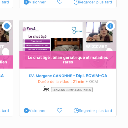
 tard
Visionner
Regarder plus tard
dies
u chat
s du chat
Le chat âgé : bilan gériatrique et maladies
dien
rares
rveillance
rêt d’une
CA
Dipl.
ECVIM-CA
DV. Morgane CANONNE
Durée de la vidéo : 21 min
+ QCM
EXAMENS COMPLÉMENTAIRES
 tard
Visionner
Regarder plus tard