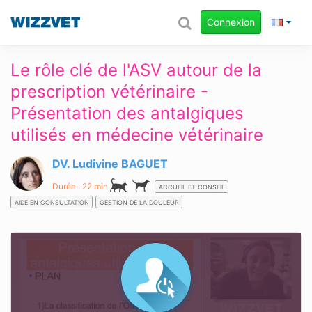
Connexion
Le rôle clé de l'ASV autour de la
prescription vétérinaire -
Présentation des antalgiques
utilisés en médecine vétérinaire
DV. Ludivine BAGUET
Durée : 22 min
ACCUEIL ET CONSEIL
AIDE EN CONSULTATION
GESTION DE LA DOULEUR