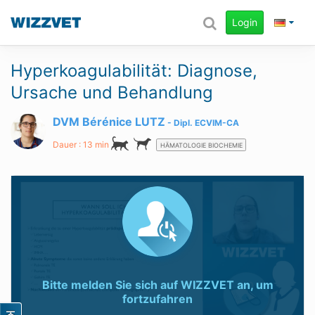
Login
Hyperkoagulabilität: Diagnose,
Ursache und Behandlung
DVM Bérénice LUTZ
Dipl.
ECVIM-CA
Dauer : 13 min
HÄMATOLOGIE BIOCHEMIE
Bitte melden Sie sich auf
WIZZVET
an, um
fortzufahren