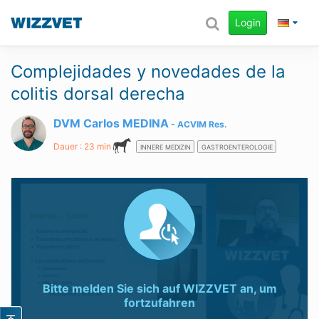
Login
Complejidades y novedades de la
colitis dorsal derecha
DVM Carlos MEDINA
ACVIM
Res.
Dauer : 23 min
INNERE MEDIZIN
GASTROENTEROLOGIE
Bitte melden Sie sich auf
WIZZVET
an, um
fortzufahren