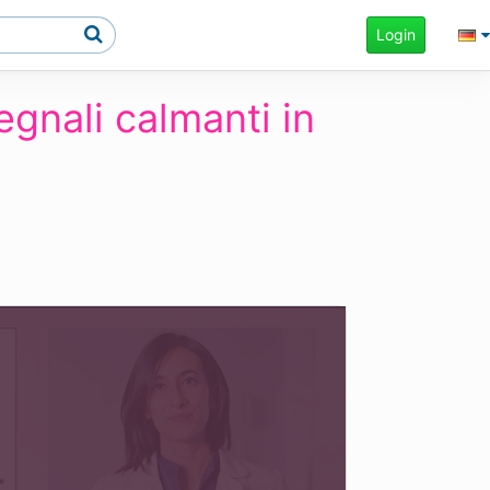
Login
gnali calmanti in