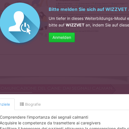
Bitte melden Sie sich auf
WIZZVET
Um tiefer in dieses Weiterbildungs-Modul 
bitte auf
WIZZVET
an, indem Sie auf diese
Anmelden
nziele
Biografie
Comprendere l’importanza dei segnali calmanti
Acquisire le competenze da trasmettere ai caregivers
Facilitare il benessere dei pazienti attraverso la comprensione dell