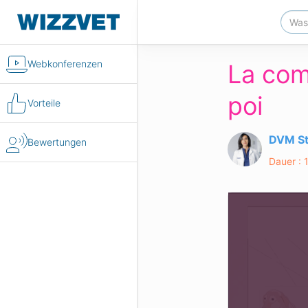
Webkonferenzen
La com
poi
Vorteile
DVM S
Bewertungen
Dauer : 