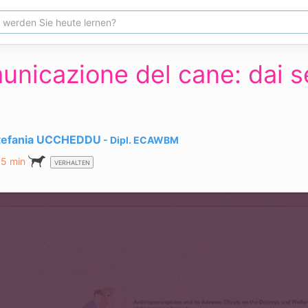
unicazione del cane: dai se
tefania UCCHEDDU
Dipl.
ECAWBM
15 min
VERHALTEN