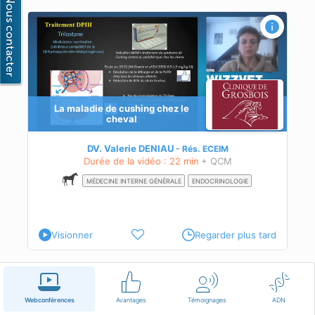
La maladie de cushing chez le
cheval
des
DV. Valerie DENIAU
Rés.
ECEIM
ivi
Durée de la vidéo : 22 min
+ QCM
MÉDECINE INTERNE GÉNÉRALE
ENDOCRINOLOGIE
Visionner
Regarder plus tard
Français
Conditions d'utilisation
Nous contacter
Webconférences
Avantages
Témoignages
ADN