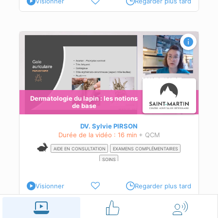
Visionner
Regarder plus tard
Dermatologie du lapin : les notions
de base
hez
DV. Sylvie PIRSON
Durée de la vidéo : 16 min
+ QCM
AIDE EN CONSULTATION
EXAMENS COMPLÉMENTAIRES
SOINS
Visionner
Regarder plus tard