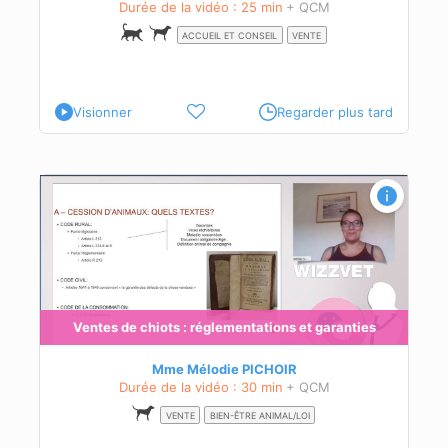
Durée de la vidéo : 25 min
+ QCM
ACCUEIL ET CONSEIL
VENTE
Visionner
Regarder plus tard
n de
s de
Ventes de chiots : réglementations et garanties
és à
Mme Mélodie PICHOIR
Durée de la vidéo : 30 min
+ QCM
VENTE
BIEN-ÊTRE ANIMAL/LOI