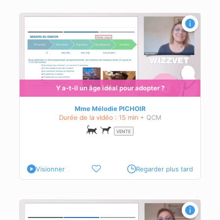
t
en
ères
Y a-t-il un âge idéal pour adopter ?
Mme Mélodie PICHOIR
Durée de la vidéo : 15 min
+ QCM
VENTE
Visionner
Regarder plus tard