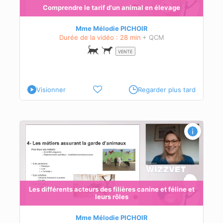
e.
Comprendre le tarif d'un animal en élevage
n du
Mme Mélodie PICHOIR
Durée de la vidéo : 28 min
+ QCM
és à
VENTE
Visionner
Regarder plus tard
 et
Les différents acteurs des filières canine et féline et
leurs rôles
és à
Mme Mélodie PICHOIR