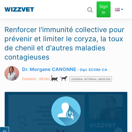
Sign
in
Renforcer l'immunité collective pour
prévenir et limiter le coryza, la toux
de chenil et d'autres maladies
contagieuses
Dr. Morgane CANONNE
Dipl.
ECVIM-CA
Duration : 28 min
GENERAL INTERNAL MEDICINE